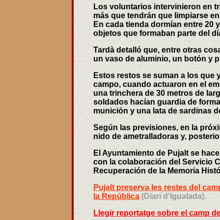
Los voluntarios intervinieron en t
más que tendrán que limpiarse en
En cada tienda dormían entre 20 y
objetos que formaban parte del dí
Tardà detalló que, entre otras co
un vaso de aluminio, un botón y pi
Estos restos se suman a los que 
campo, cuando actuaron en el emp
una trinchera de 30 metros de lar
soldados hacían guardia de form
munición y una lata de sardinas d
Según las previsiones, en la próx
nido de ametralladoras y, posteri
El Ayuntamiento de Pujalt se hace
con la colaboración del Servicio Ci
Recuperación de la Memoria Hist
Pujalt preserva les restes del cam
la República
(Diari d'Igualada).
Llegir reportatge sobre el camp de 