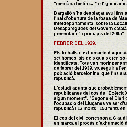
"memòria històrica" i d'ignificar e
Bargalló s'ha desplaçat avui fins 
final d'obertura de la fossa de Ma
Interdepartamental sobre la Loca
Desaparegudes del Govern català, i
presentarà "a principis del 2005".
FEBRER DEL 1939.
Els treballs d'exhumació d'aquest
set homes, sis dels quals eren so
identificats. Tots van morir per arm
de febrer del 1939, va seguir a l'
població barcelonina, que fins ara 
republicà.
L'estudi apunta que probablement 
republicanes del cos de l'Exèrcit 
algun moment". "Segons el Diari d
l'ocupació del Lluçanès va ser d'
republicà i 12 morts i 150 ferits en
El cos del civil correspon a Claudi
en marxa el procés d'exhumació de 