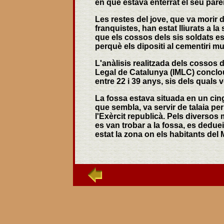
en què estava enterrat el seu pare
Les restes del jove, que va morir 
franquistes, han estat lliurats a l
que els cossos dels sis soldats es 
perquè els dipositi al cementiri mu
L'anàlisis realitzada dels cossos d
Legal de Catalunya (IMLC) conclo
entre 22 i 39 anys, sis dels quals
La fossa estava situada en un cing
que sembla, va servir de talaia per 
l'Exèrcit republicà. Pels diversos
es van trobar a la fossa, es dedue
estat la zona on els habitants del