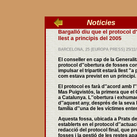
Noticies
_____
Bargalló diu que el protocol 
llest a principis del 2005
BARCELONA, 25 (EUROPA PRESS) 25/11/2
El conseller en cap de la Generali
protocol d''obertura de fosses co
impulsar el tripartit estarà llest 
com estava previst en un principi.
El protocol es farà d''acord amb l'
Mas Puigvistós, la primera que el 
a Catalunya. L''obertura i exhumaci
d''aquest any, després de la seva l
família d''una de les víctimes ente
Aquesta fossa, ubicada a Prats de
establerts en el protocol d''actuaci
redacció del protocol final, que p
fosses i la gestió de les restes a