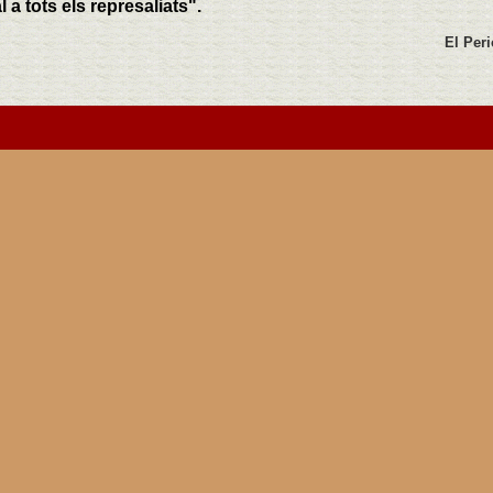
a tots els represaliats".
El Per