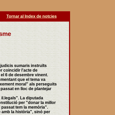
Tornar al Index de notcies
isme
 judicis sumaris instruïts
r coincidir l'acte de
, el 6 de desembre vinent.
rgumentant que el tema va
ixement moral" als perseguits
 passat en lloc de plantejar
 il.legals". La diputada
nstitució per "donar la millor
el passat tem la memòria".
 amb la història", sinó per