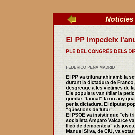
Noticies
_____
El PP impedeix l'anu
PLE DEL CONGRÉS DELS DIP
FEDERICO PEÑA MADRID
El PP va triturar ahir amb la s
durant la dictadura de Franco, 
desgreuge a les víctimes de la
Els populars van titllar la pet
quedar "tancat" fa un any qua
per la dictadura. El diputat po
"qüestions de futur".
El PSOE va insistir que "els tr
socialista Amparo Valcarce va 
lliçó de democràcia" als joves.
Manuel Silva, de CiU, va votar 