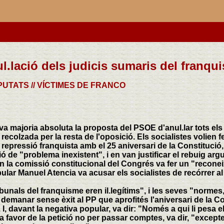
l.lació dels judicis sumaris del franqu
UTATS // VÍCTIMES DE FRANCO
eva majoria absoluta la proposta del PSOE d'anul.lar tots els
recolzada per la resta de l'oposició. Els socialistes volien fe
 repressió franquista amb el 25 aniversari de la Constitució
ició de "problema inexistent", i en van justificar el rebuig a
n la comissió constitucional del Congrés va fer un "recone
pular Manuel Atencia va acusar els socialistes de recórrer al
ibunals del franquisme eren il.legítims", i les seves "normes,
demanar sense èxit al PP que aprofités l'aniversari de la Co
 I, davant la negativa popular, va dir: "Només a qui li pesa 
a favor de la petició no per passar comptes, va dir, "excepte