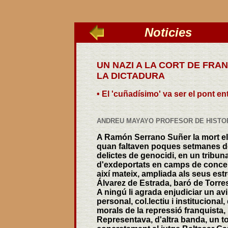
Noticies
_____
UN NAZI A LA CORT DE FRAN
LA DICTADURA
• El 'cuñadísimo' va ser el pont en
ANDREU MAYAYO PROFESOR DE HISTOR
A Ramón Serrano Suñer la mort el v
quan faltaven poques setmanes de 
delictes de genocidi, en un tribun
d'exdeportats en camps de concentr
així mateix, ampliada als seus est
Álvarez de Estrada, baró de Torre
A ningú li agrada enjudiciar un avi
personal, col.lectiu i institucional
morals de la repressió franquista,
Representava, d'altra banda, un to