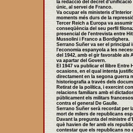
la redacció del decret d'unificació d
únic, al servei de Franco.
Va ocupar els ministeris d'Interior
moments més durs de la repressió
Tercer Reich a Europa va assumir 
conseqüència del seu perfil filonaz
presencial de l'entrevista entre Hi
Mussolini i Franco a Bordighera.
Serrano Suñer va ser el principal 
l'economia espanyola a les necessi
del 1942, amb el gir favorable als
va apartar del Govern.
El 1947 va publicar el llibre Entr
ocasions, en el qual intenta justifi
directament en la segona guerra m
historiografia a través dels doc
Retirat de la política, i exercint c
relacions familiars amb el dictador
públicament els militars francesos
contra el general De Gaulle.
Serrano Suñer serà recordat per la 
mort de milers de republicans es
Davant la pregunta del ministre d
què havien de fer amb els republic
contestar que els republicans no e