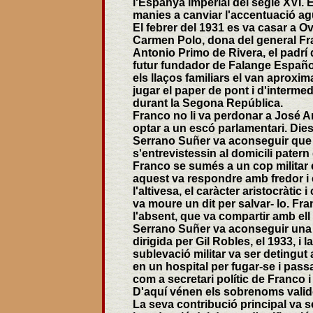
l'Espanya imperial del segle XVI. E
manies a canviar l'accentuació ag
El febrer del 1931 es va casar a O
Carmen Polo, dona del general Fran
Antonio Primo de Rivera, el padrí 
futur fundador de Falange Española
els llaços familiars el van aproxim
jugar el paper de pont i d'interme
durant la Segona República.
Franco no li va perdonar a José A
optar a un escó parlamentari. Dies
Serrano Suñer va aconseguir que 
s'entrevistessin al domicili patern
Franco se sumés a un cop militar e
aquest va respondre amb fredor i
l'altivesa, el caràcter aristocràtic 
va moure un dit per salvar- lo. Fra
l'absent, que va compartir amb ell e
Serrano Suñer va aconseguir una a
dirigida per Gil Robles, el 1933, i la
sublevació militar va ser detingut 
en un hospital per fugar-se i passa
com a secretari polític de Franco i
D'aquí vénen els sobrenoms valid
La seva contribució principal va se