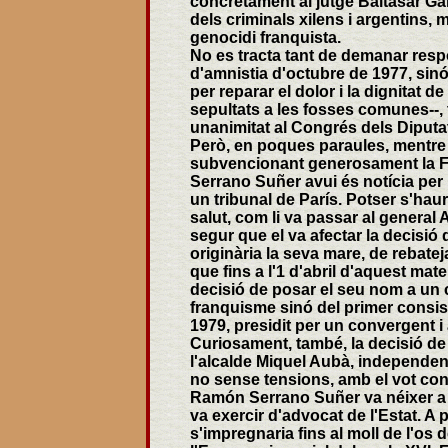
concretament al jutge Baltasar Ga
dels criminals xilens i argentins,
genocidi franquista.
No es tracta tant de demanar respo
d'amnistia d'octubre de 1977, sin
per reparar el dolor i la dignitat de
sepultats a les fosses comunes--,
unanimitat al Congrés dels Diputa
Però, en poques paraules, mentre 
subvencionant generosament la F
Serrano Suñer avui és notícia per 
un tribunal de París. Potser s'haur
salut, com li va passar al genera
segur que el va afectar la decisió
originària la seva mare, de rebatej
que fins a l'1 d'abril d'aquest ma
decisió de posar el seu nom a un c
franquisme sinó del primer consist
1979, presidit per un convergent i
Curiosament, també, la decisió de
l'alcalde Miquel Aubà, independent
no sense tensions, amb el vot cont
Ramón Serrano Suñer va néixer a Ca
va exercir d'advocat de l'Estat. A
s'impregnaria fins al moll de l'os d